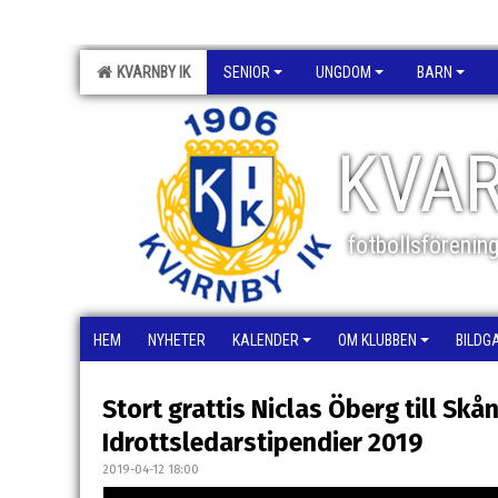
KVARNBY IK
SENIOR
UNGDOM
BARN
KVAR
fotbollsförenin
HEM
NYHETER
KALENDER
OM KLUBBEN
BILDG
Stort grattis Niclas Öberg till Skå
Idrottsledarstipendier 2019
2019-04-12 18:00