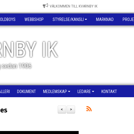
VÄLKOMMEN TILL KVARNBY IK
OLDBOYS
WEBBSHOP
STYRELSE/KANSLI
MARKNAD
PROJE
NBY IK
g sedan 1906
ALLERI
DOKUMENT
MEDLEMSKAP
LEDARE
KONTAKT
nes
<
>