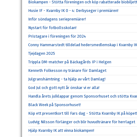
Biokampen - Stötta föreningen och köp rabatterade biobiljett
Husie IF - Kvarnby IK 0 - 4: Derbyseger i premiären!
Inför söndagens seriepremiärer!
Nystart för fotbollsskolan!
Pristagare i föreningen för 2024
Conny Hammarstedt tilldelad hedersmedlemskap i Kvarnby I
Tjejdagen 2025
Trippla DM-matcher på Bäckagårds IP i Helgen
Kenneth Folkesson ny tränare för Damlaget
Julgranshämtning - ta hjälp av vårt Damlag!
God Jul och gott nytt år önskar vi er alla!
Handla årets julklappar genom Sponsorhuset och stötta Kvar
Black Week på Sponsorhuset!
Köp ett presentkort till Fars dag - Stötta Kvarnby IK på köpet
Ludvig Nilsson förlänger och blir huvudtränare för herrlaget
Hjälp Kvarnby IK att vinna biokampen!