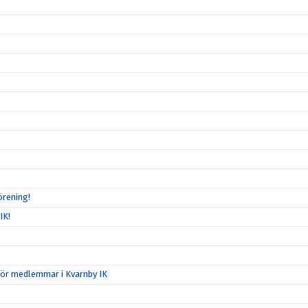
örening!
IK!
för medlemmar i Kvarnby IK