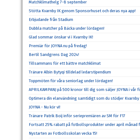
Matchklimathelg 7-8 september
Stötta Kvarnby IK genom Sponsorhuset och deras nya app!
Erbjudande från Stadium
Dubbla matcher på Bäcka under lördagen!
Glad sommar önskar vi i Kvarnby IK!
Premiär för JOYNA nu på fredag!
Bertil Sandgrens Dag 2024!
Tillsammans för ett bättre matchklimat
Tränare Albin Bytyqi tilldelad ledarstipendium
Toppmöten för våra seniorlag under lördagen!
APRILKAMPANJ på 500 kronor till dig som säljer JOYNA i vår f
Optimera din elanvändning samtidigt som du stödjer Kvarnby 
JOYNA - Nu kör vi!
Tränare Patrik Boij inför seriepremiären av SM för F17
Fortsatt 25% rabatt på fotbollsprodukter under april månad 
Nystarten av Fotbollsskolan vecka 15!