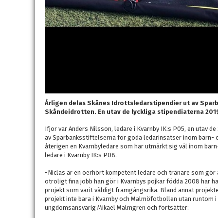
Årligen delas Skånes Idrottsledarstipendier ut av Spar
Skåndeidrotten. En utav de lyckliga stipendiaterna 2019
Ifjor var Anders Nilsson, ledare i Kvarnby IK:s P05, en utav d
av Sparbanksstiftelserna för goda ledarinsatser inom barn- o
återigen en Kvarnbyledare som har utmärkt sig väl inom bar
ledare i Kvarnby IK:s P08.
-Niclas är en oerhört kompetent ledare och tränare som gör al
otroligt fina jobb han gör i Kvarnbys pojkar födda 2008 har ha
projekt som varit väldigt framgångsrika. Bland annat projek
projekt inte bara i Kvarnby och Malmöfotbollen utan runtom i
ungdomsansvarig Mikael Malmgren och fortsätter: