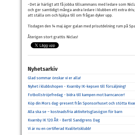
-Det är härligt att få jobba tillsammans med ledare som Nicla
och ger samtidigt många andra ledare i klubben ett extra driv
att ställa om och hjälpa till om frågan dyker upp.
Tisdagen den 14 maj äger galan med prisutdelning rum på Spa
Återigen stort grattis Niclas!
Nyhetsarkiv
Glad sommar önskar vi er alla!
Nyhet i klubbshopen - Kvarnby IK-kepsen till försäljning!
Fotbollströjefredag - bidra till kampen mot barncancer!
Köp din Mors dag-present från Sponsorhuset och stötta Kvar
Alla ska se – kostnadsfria aktivitetsglasögon för barn
Kvarnby IK 120 ÅR - Bertil Sandgrens Dag
Vi är nu en certifierad Kvalitetsklubb!