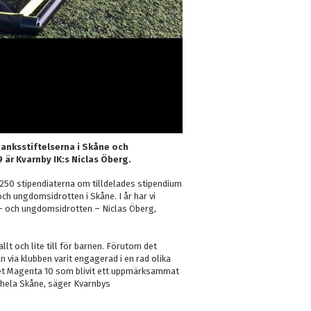
banksstiftelserna i Skåne och
 är Kvarnby IK:s Niclas Öberg.
e 250 stipendiaterna om tilldelades stipendium
ch ungdomsidrotten i Skåne. I år har vi
n- och ungdomsidrotten – Niclas Öberg,
lt och lite till för barnen. Förutom det
n via klubben varit engagerad i en rad olika
tet Magenta 10 som blivit ett uppmärksammat
 hela Skåne, säger Kvarnbys