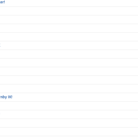
er!
K
nby IK!
!