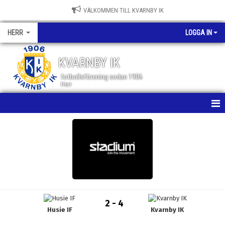
VÄLKOMMEN TILL KVARNBY IK
HERR
LOGGA IN
KVARNBY IK
fotbollsförening sedan 1906
Herr
HEM
NYHETER
KALENDER
MATCHER
2 - 4
Husie IF
Kvarnby IK
TRUPPEN