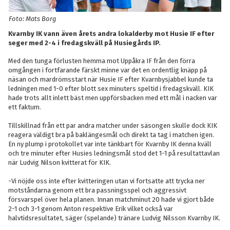
Foto: Mats Borg
Kvarnby IK vann även årets andra lokalderby mot Husie IF efter
seger med 2-4 i fredagskväll på Husiegårds IP.
Med den tunga förlusten hemma mot Uppåkra IF från den förra
omgången i fortfarande färskt minne var det en ordentlig knäpp på
näsan och mardrömsstart när Husie IF efter Kvarnbysjabbel kunde ta
ledningen med 1-0 efter blott sex minuters speltid i fredagskväll. KIK
hade trots allt inlett bäst men uppförsbacken med ett mål i nacken var
ett faktum.
Tillskillnad från ett par andra matcher under säsongen skulle dock KIK
reagera väldigt bra på baklängesmål och direkt ta tag i matchen igen.
En ny plump i protokollet var inte tänkbart för Kvarnby IK denna kväll
och tre minuter efter Husies ledningsmål stod det 1-1 på resultattavlan
när Ludvig Nilson kvitterat för KIK.
-Vi nöjde oss inte efter kvitteringen utan vi fortsatte att trycka ner
motståndarna genom ett bra passningsspel och aggressivt
försvarspel över hela planen. Innan matchminut 20 hade vi gjort både
2-1 och 3-1 genom Anton respektive Erik vilket också var
halvtidsresultatet, säger (spelande) tränare Ludvig Nilsson Kvarnby IK.