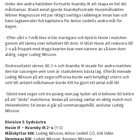
Under den andra halvleken fortsatte Kvarnby IK att skapa en hel del
målchanser. Bland annat gjorde Kvarnbyfostrade Husiemålvakten
Wilmer Magnusson ett par riktigt svettiga räddningar innan han och
hans lagkamrater fick kapitulera för Anton Lindells andra mål för
dagen.
-Efter vårt 4-1 mål blev vi lite slarvigare och bjöd in Husie i matchen
genom att lämna över initiativet till dom. Vi tillät Husie att reducera till
2-4 på frispark med dryga kvarten kvar men närmre än så kom dom
aldrig, säger Ludvig Nilsson.
Slutresultatet skrevs till 2-4 och Kvarnby IK visade för andra matchen
den här säsongen vem som är stadsdelens bästa lag. Efteråt menade
Ludvig Nilsson på att segersiffrorna borde varit betydligt större och
sett till antalet målchanser borde KIK ha gjort ett antal mål till.
-Skönt med seger och tre poäng men jag tycker att vi behöver bli bättre
på att ”döda” matcherna. Redan på onsdag väntar en viktig match mot
Heleneholms SK innan vi går på sommaruppehåll, avslutar Ludvig
Nilsson.
Division 5 Sydvästra
Husie IF – Kvarnby IK 2-4
(1-3)
Målskyttar KIK:
Ludvig Nilsson, Anton Lindell (2), Erik Odén
Varningar KIK:
Ludvig Nilsson, Rasmus Nilsson