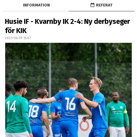
OM LAGET
INFORMATION
REFERAT
BILDGALLERI
Husie IF - Kvarnby IK 2-4: Ny derbyseger
för KIK
DOKUMENT
2023-06-19 15:07
KONTAKT