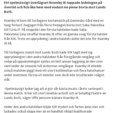
Ett spelmässigt överlägset Kvarnby IK tappade ledningen på
övertid och fick åka hem med endast en pinne borta mot Lunds
BoIS.
Kvarnby IK kom till lördagens bortamatch på Gunnesbo Gård med en
tung förlust i bagaget från förra fredagen borta mot Saba Palestina
KIF/Liria IF. På stopptid i den första halvleken hade Saba
Palestina/Liria straffat Kvarnby IK efter en ganska svag första halvlek
från KIK. Trots en uppryckning i andra halvlek räckte det inte för Kvarnby
IK då.
Till lördagens match mot Lunds BoIS hade KIK tagit med sig
uppryckningen i den andra halvleken från föregående omgång och
redan på uppvärmningen syntes en helt annan taggning än den som
varit under de senaste två veckornas omgångar. Kvarnby IK inledde
också matchen piggt med ett stort bollinnehav och flera halvchanser
under matchens första 45 minuter som dock inte resulterade i något
mål.
-Spelmässigt tycker jag att vi gör vår bästa insats i årets seriespel i
denna match. Vi har ett stort innehav av boll och är betydligt bättre än
Lunds BoIS, säger Uffe Jansson tränare Kvarnby IK.
Under den andra halvleken höjde KIK trycket och farten ännu mer och
lyckades också skapa mer än en handfull riktigt kvalificerade