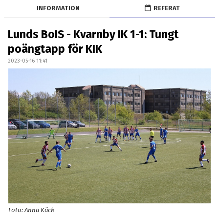
OM LAGET
INFORMATION
REFERAT
BILDGALLERI
Lunds BoIS - Kvarnby IK 1-1: Tungt
poängtapp för KIK
DOKUMENT
2023-05-16 11:41
KONTAKT
Foto: Anna Käck