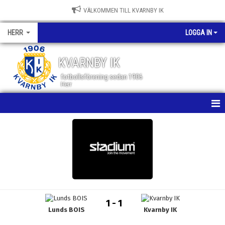
VÄLKOMMEN TILL KVARNBY IK
HERR
LOGGA IN
KVARNBY IK
fotbollsförening sedan 1906
Herr
HEM
NYHETER
KALENDER
MATCHER
1 - 1
Lunds BOIS
Kvarnby IK
TRUPPEN