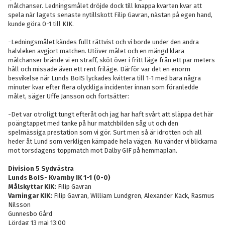
målchanser. Ledningsmålet dröjde dock till knappa kvarten kvar att
spela när lagets senaste nytillskott Filip Gavran, nästan på egen hand,
kunde göra 0-1 till KIK.
-Ledningsmålet kändes fullt rättvist och vi borde under den andra
halvleken avgjort matchen. Utöver målet och en mängd klara
målchanser brände vi en straff, sköt över i fritt läge från ett par meters
håll och missade även ett rent friläge. Därför var det en enorm
besvikelse när Lunds BoIS lyckades kvittera till 1-1 med bara några
minuter kvar efter flera olyckliga incidenter innan som föranledde
målet, säger Uffe Jansson och fortsätter:
-Det var otroligt tungt efteråt och jag har haft svårt att släppa det här
poängtappet med tanke på hur matchbilden såg ut och den
spelmässiga prestation som vi gör. Surt men så är idrotten och all
heder åt Lund som verkligen kämpade hela vägen. Nu vänder vi blickarna
mot torsdagens toppmatch mot Dalby GIF på hemmaplan.
Division 5 Sydvästra
Lunds BoIS- Kvarnby IK 1-1 (0-0)
Målskyttar KIK:
Filip Gavran
Varningar KIK:
Filip Gavran, William Lundgren, Alexander Käck, Rasmus
Nilsson
Gunnesbo Gård
Lördag 13 maj 13:00