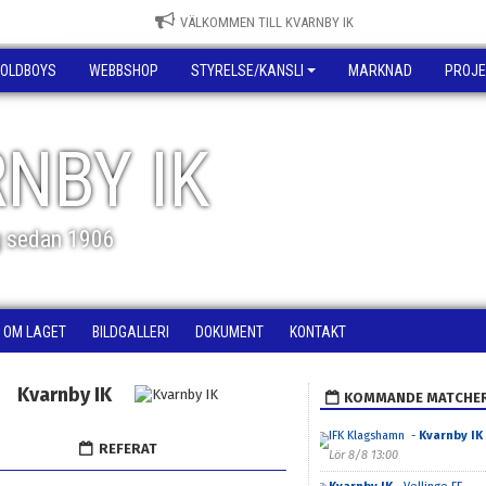
VÄLKOMMEN TILL KVARNBY IK
OLDBOYS
WEBBSHOP
STYRELSE/KANSLI
MARKNAD
PROJE
NBY IK
g sedan 1906
OM LAGET
BILDGALLERI
DOKUMENT
KONTAKT
Kvarnby IK
KOMMANDE MATCHE
IFK Klagshamn -
Kvarnby IK
REFERAT
Lör 8/8 13:00