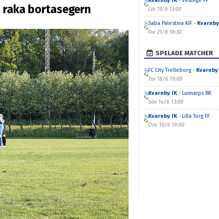
Kvarnby IK
- Vellinge FF
a raka bortasegern
Lör 15/8 13:00
Saba Palestina KIF -
Kvarnby
Fre 21/8 18:30
SPELADE MATCHER
FC City Trelleborg -
Kvarnby 
Tor 18/6 19:00
Kvarnby IK
- Lunnarps BK
Sön 14/6 13:00
Kvarnby IK
- Lilla Torg FF
Ons 10/6 19:00