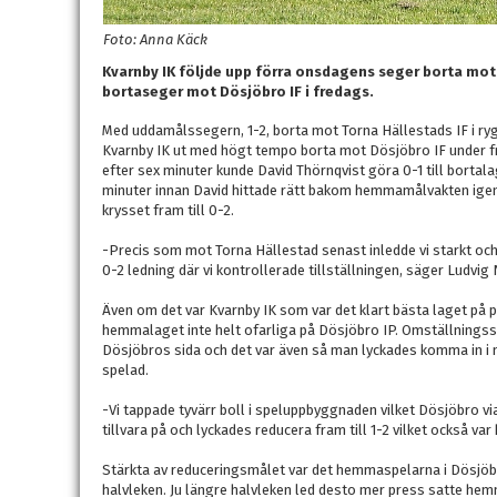
Foto: Anna Käck
Kvarnby IK följde upp förra onsdagens seger borta mot
bortaseger mot Dösjöbro IF i fredags.
Med uddamålssegern, 1-2, borta mot Torna Hällestads IF i ry
Kvarnby IK ut med högt tempo borta mot Dösjöbro IF under fr
efter sex minuter kunde David Thörnqvist göra 0-1 till bortala
minuter innan David hittade rätt bakom hemmamålvakten igen 
krysset fram till 0-2.
-Precis som mot Torna Hällestad senast inledde vi starkt och 
0-2 ledning där vi kontrollerade tillställningen, säger Ludvig
Även om det var Kvarnby IK som var det klart bästa laget på
hemmalaget inte helt ofarliga på Dösjöbro IP. Omställningssp
Dösjöbros sida och det var även så man lyckades komma in i 
spelad.
-Vi tappade tyvärr boll i speluppbyggnaden vilket Dösjöbro vi
tillvara på och lyckades reducera fram till 1-2 vilket också va
Stärkta av reduceringsmålet var det hemmaspelarna i Dösjöb
halvleken. Ju längre halvleken led desto mer press satte h