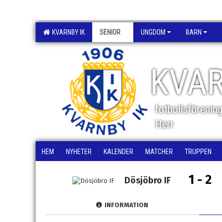
KVARNBY IK
SENIOR
UNGDOM
BARN
KVAR
fotbollsförenin
Herr
HEM
NYHETER
KALENDER
MATCHER
TRUPPEN
1 - 2
Dösjöbro IF
INFORMATION