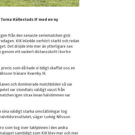
 Torna Hällestads IF med en ny
ggen från den senaste seriematchen gick
edagen. KIK inledde oerhört starkt och redan
get. Det dröjde inte mer än ytterligare sex
genom ett vackert distansskott i bortre
precis som då hade vi tidigt skaffat oss en
 Nilsson tränare Kvarnby IK.
 planen och dominerade matchbilden så var
elet var stundtals väldigt vasst från
matchen igen strax innan halvtimmen var
a sina väldigt starka omställningar tog
r halvtidsresultatet, säger Ludvig Nilsson.
ro som tog över taktpinnen i den andra
emmalaget samtidigt som KIK blev mer och mer