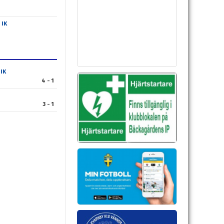
 IK
IK
4 - 1
3 - 1