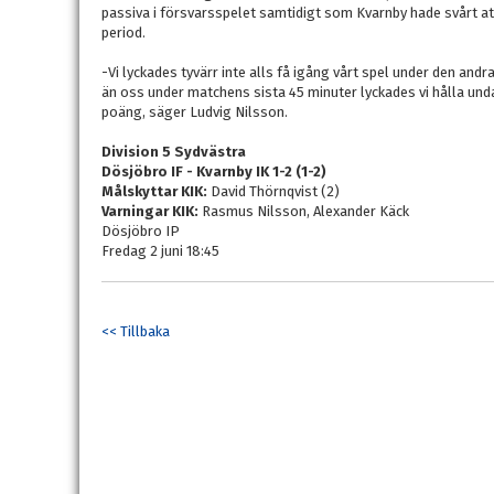
passiva i försvarsspelet samtidigt som Kvarnby hade svårt at
period.
-Vi lyckades tyvärr inte alls få igång vårt spel under den andr
än oss under matchens sista 45 minuter lyckades vi hålla und
poäng, säger Ludvig Nilsson.
Division 5 Sydvästra
Dösjöbro IF - Kvarnby IK 1-2 (1-2)
Målskyttar KIK:
David Thörnqvist (2)
Varningar KIK:
Rasmus Nilsson, Alexander Käck
Dösjöbro IP
Fredag 2 juni 18:45
<< Tillbaka