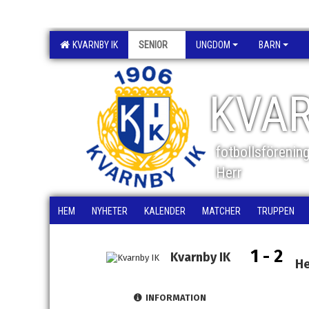
KVARNBY IK
SENIOR
UNGDOM
BARN
KVAR
fotbollsförenin
Herr
HEM
NYHETER
KALENDER
MATCHER
TRUPPEN
1 - 2
Kvarnby IK
He
INFORMATION