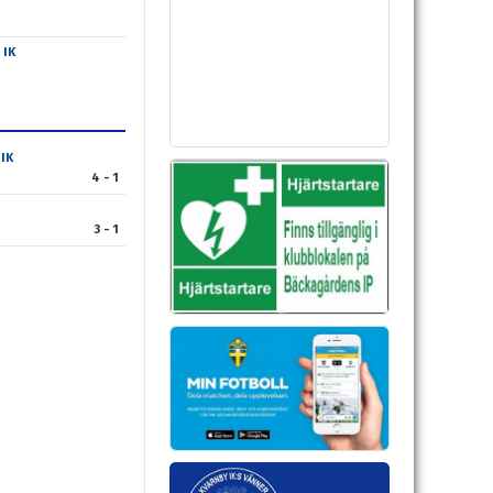
 IK
IK
4 - 1
3 - 1