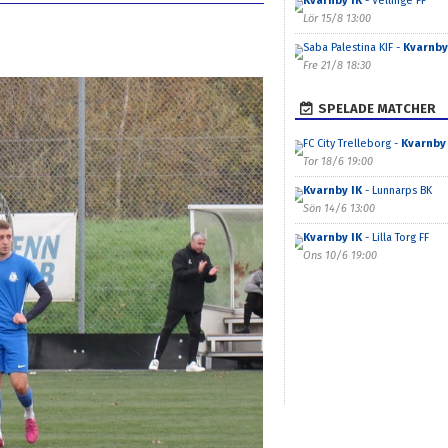
Kvarnby IK
- Vellinge FF
Lör 15/8 13:00
Saba Palestina KIF -
Kvarnby
Fre 21/8 18:30
SPELADE MATCHER
FC City Trelleborg -
Kvarnby 
Tor 18/6 19:00
Kvarnby IK
- Lunnarps BK
Sön 14/6 13:00
Kvarnby IK
- Lilla Torg FF
Ons 10/6 19:00