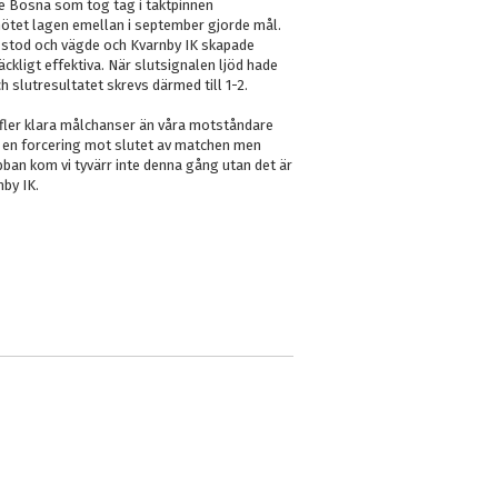
de Bosna som tog tag i taktpinnen
mötet lagen emellan i september gjorde mål.
 stod och vägde och Kvarnby IK skapade
ckligt effektiva. När slutsignalen ljöd hade
 slutresultatet skrevs därmed till 1-2.
r fler klara målchanser än våra motståndare
r en forcering mot slutet av matchen men
ibban kom vi tyvärr inte denna gång utan det är
nby IK.