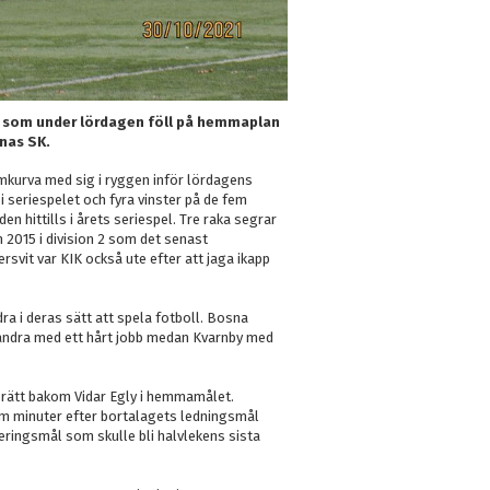
IK som under lördagen föll på hemmaplan
nas SK.
rmkurva med sig i ryggen inför lördagens
seriespelet och fyra vinster på de fem
hittills i årets seriespel. Tre raka segrar
 2015 i division 2 som det senast
svit var KIK också ute efter att jaga ikapp
a i deras sätt att spela fotboll. Bosna
arandra med ett hårt jobb medan Kvarnby med
 rätt bakom Vidar Egly i hemmamålet.
fem minuter efter bortalagets ledningsmål
tteringsmål som skulle bli halvlekens sista