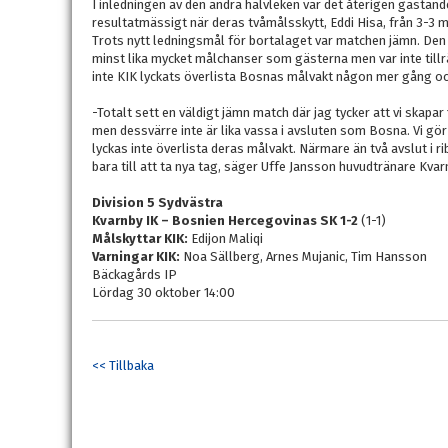
I inledningen av den andra halvleken var det återigen gästan
resultatmässigt när deras tvåmålsskytt, Eddi Hisa, från 3-3 
Trots nytt ledningsmål för bortalaget var matchen jämn. Den
minst lika mycket målchanser som gästerna men var inte tillrä
inte KIK lyckats överlista Bosnas målvakt någon mer gång och
-Totalt sett en väldigt jämn match där jag tycker att vi skapa
men dessvärre inte är lika vassa i avsluten som Bosna. Vi gö
lyckas inte överlista deras målvakt. Närmare än två avslut i r
bara till att ta nya tag, säger Uffe Jansson huvudtränare Kvar
Division 5 Sydvästra
Kvarnby IK – Bosnien Hercegovinas SK 1-2
(1-1)
Målskyttar KIK:
Edijon Maliqi
Varningar KIK:
Noa Sällberg, Arnes Mujanic, Tim Hansson
Bäckagårds IP
Lördag 30 oktober 14:00
<< Tillbaka