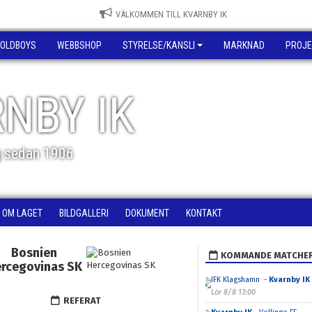
VÄLKOMMEN TILL KVARNBY IK
OLDBOYS
WEBBSHOP
STYRELSE/KANSLI
MARKNAD
PROJE
NBY IK
g sedan 1906
OM LAGET
BILDGALLERI
DOKUMENT
KONTAKT
Bosnien
KOMMANDE MATCHE
rcegovinas SK
IFK Klagshamn -
Kvarnby IK
Lör 8/8 13:00
REFERAT