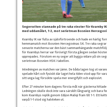
Segersviten stannade på tre raka vinster för Kvarnby 
med uddamålet, 1-2, mot serietrean Bosnien Hercegovi
Kvarnby IK var fulla av självförtroende och hade en härlig fo
hemmamatch mot Bosnien Hercegovinas SK. Tre raka segrar i 
senaste matcherna var den bäst sammanhängande matchföljden 
för Kvarnbys herrar var förövrigt första gången sedan hösten
upprepades. Förutom en ny seger att bygga vidare på sin seger
serietrean Bosnien HSK i tabellen.
Inledningen av matchen var jämn. De båda lagen tog ut varandr
spelade hårt och fysiskt där laget hela tiden stod upp för v
sitt unga lag försökte spela mer energifyllt och explosivt.
Efter 27 minuter kom dagens första mål när gästerna hittade
Ledningen skulle dock inte vara särskilt långvarig och bara 
kom Kvarnbys replik genom Edijon Maliqi fram till 1-1. Ett kvi
varpå 1-1 stod sig halvleken ut.