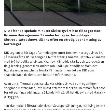
4-0 efter 45 spelade minuter räckte tyvärr inte till seger mot
Bosnien Hercegovinas SK under lördagseftermiddagen.
Slutresultatet skrevs till 4-4 efter en otrolig upphämtning av
bortalaget.
KIK tog under lördagseftermiddagen emot Bosnien Hercegovinas SK
på Bäckagårds IP i säsongens femte träningsmatch. Det blev en match
med två helt olika ansikten. Kvarnby IK inledde starkt och tog också en
tidig ledning genom Max Andersson Sääf. Spelet böljade fram och
tillbaka under matchens första 45 minuter men det var KIK som
skapade både de flesta och hetaste målchanserna.
Även om siffrorna i paus kanske var större än vad som egentligen
speglade matchbilden, inte minst eftersom Morgan i hemmamålet stod
för ett par fina räddningar, så kunde KIK gå till halvtidsvila med klara 4-
0 i ryggen.
-En klar nyckel i första halvlek var våra spelvändningar. Här hängde inte