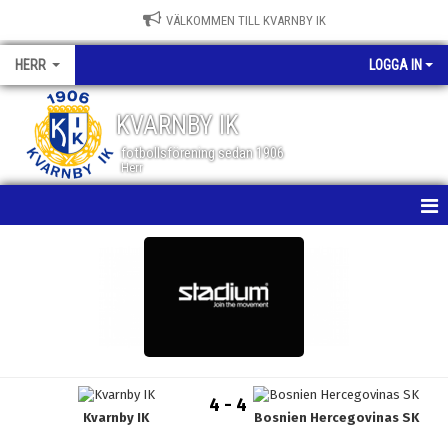
VÄLKOMMEN TILL KVARNBY IK
HERR
LOGGA IN
KVARNBY IK
fotbollsförening sedan 1906
Herr
HEM
NYHETER
KALENDER
MATCHER
4 - 4
Kvarnby IK
Bosnien Hercegovinas SK
TRUPPEN