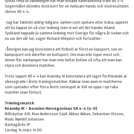
lyckas reda ut vändningen när man hittade nätmaskorna fram till 5-4.
Segermålet dömdes dock bort för en tveksam hands och slutresultatet
skrevs till 4-4.
-Jag har faktiskt aldrig tidigare, varken som spelare eller träna, upplevt
att ha tappat en så stor ledning men vi vet att det händer ibland.
Tyskland tappade ju samma ledning mot Sverige för några år sedan och
nu var det vår tur, säger Richard Ohlqvist och fortsätter:
-Återigen kan jag konstatera att fotboll är först en löpsport, sen en
kampsport och därefter en bollsport. Om man inte löper mest och
vinner fler närkamper har man inte heller bollen så ofta att man kan
styra och dominera matchen.
Trots tappet till 4-4 kan Kvarnby IK konstatera att laget fortfarande är
obesegrade i årets träningsmatcher. Räknar man även in matcherna
som spelades efter förra årets seriespel är KIK nu uppe i sju raka
matcher utan förlust.
Träningsmatch
Kvarnby IK – Bosnien Hercegovinas SK 4-4 (4-0)
Målskyttar KIK: Max Andersson Sääf, Abbas Abbas, Sebastian Olsson,
Mads Nørklit Johansen
Bäckagårds IP
Lördag 14 mars 14:00