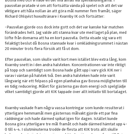
Bosna med och vi hade en del fina anfall via spelvändningarna. I
pausvilan pratade vi om att fortsätta vända på spelet och att det var
viktigare att håla nollan än att göra mål nummer fem framåt, säger
Richard Ohlqvist huvudtränare i Kvarnby IK och fortsätter:
-Pausvilan gjorde oss dock inte gott och det var kanske här matchen
förändrades helt. Jag valde att stanna kvar ute med laget på plan, med
löfte från domarna att ha en kort pausvila. Detta visade sig vara ett
felaktigt beslut då Bosna stannade kvar i omklädningsrummet i nästan
20 minuter trots flera försök att få ut dom.
Efter pausvilan, som skulle varit kort men istället blev extra lång, kom
Kvarnby snett in i den andra halvleken. Koncentrationen var inte riktigt
på topp och samtidigt som Bosna hade gått upp i varv gick KIK ner i
varav i väntan på halvlek två. Den andra halvleken hade inte varit
långvarig när ett felpass på egen planhalva gav Bosna möjligheten till
en tidig reducering. Målet för gästerna gav dom energi och spelglädje
vilket samtidigt gjorde att KIK tappade över allt initiativ till bortalaget.
Kvarnby vaskade fram några vassa kontringar som kunde resulterat i
ytterligare hemmamål men gästernas målvakt gjorde ett par fina
räddningar och hade därmed spikat igen för dagen. Istället kunde
Bosna göra ytterligare tre mål framåt och hade därmed hämtat upp 4-
0 till 4-4. I slutminuterna trodde de flesta att KIK trots allt skulle