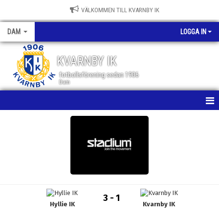
VÄLKOMMEN TILL KVARNBY IK
DAM
LOGGA IN
KVARNBY IK
fotbollsförening sedan 1906
Dam
HEM
NYHETER
KALENDER
MATCHER
3 - 1
Hyllie IK
Kvarnby IK
TRUPPEN