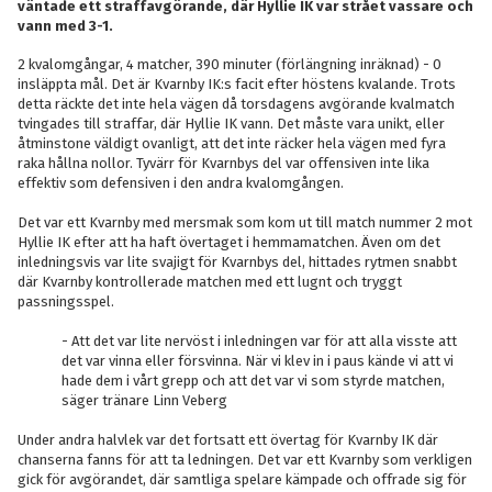
väntade ett straffavgörande, där Hyllie IK var strået vassare och
vann med 3-1.
2 kvalomgångar, 4 matcher, 390 minuter (förlängning inräknad) - 0
insläppta mål. Det är Kvarnby IK:s facit efter höstens kvalande. Trots
detta räckte det inte hela vägen då torsdagens avgörande kvalmatch
tvingades till straffar, där Hyllie IK vann. Det måste vara unikt, eller
åtminstone väldigt ovanligt, att det inte räcker hela vägen med fyra
raka hållna nollor. Tyvärr för Kvarnbys del var offensiven inte lika
effektiv som defensiven i den andra kvalomgången.
Det var ett Kvarnby med mersmak som kom ut till match nummer 2 mot
Hyllie IK efter att ha haft övertaget i hemmamatchen. Även om det
inledningsvis var lite svajigt för Kvarnbys del, hittades rytmen snabbt
där Kvarnby kontrollerade matchen med ett lugnt och tryggt
passningsspel.
- Att det var lite nervöst i inledningen var för att alla visste att
det var vinna eller försvinna. När vi klev in i paus kände vi att vi
hade dem i vårt grepp och att det var vi som styrde matchen,
säger tränare Linn Veberg
Under andra halvlek var det fortsatt ett övertag för Kvarnby IK där
chanserna fanns för att ta ledningen. Det var ett Kvarnby som verkligen
gick för avgörandet, där samtliga spelare kämpade och offrade sig för