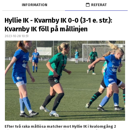
TRÄNING
INFORMATION
REFERAT
BILDGALLERI
Hyllie IK - Kvarnby IK 0-0 (3-1 e. str.):
Kvarnby IK föll på mållinjen
KONTAKT
2023-10-28 10:51
Efter två raka mållösa matcher mot Hyllie IK i kvalomgång 2