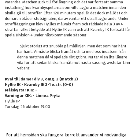
varandra. Matchen gick till förlängning och det var fortsatt samma
inställning hos kvarnbyspelarna som ville avgöra matchen innan den
skulle gå till straffar. Efter 120 minuters spel är det dock mållöst och
domaren blåser slutsignalen, därav väntar ett straffavgörande. Under
straffläggningen klev Hyllies målvakt fram och räddade hela 3 av 4
straffar, vilket betydde att Hyllie IK vann och att Kvarnby IK fortsatt får
spela Division 4 under nästkommande säsong.
- Sjukt störigt att snubbla på mållinjen, men det som har hänt
har hänt. Vi måste blicka framåt och ta med oss insatsen från
denna matchen då vi spelade riktigt bra. Nu tar vi en lite längre
vila för att sedan blicka framåt mot nästa säsong, avslutar Linn
Veberg.
Kval till damer div 3, omg. 2 (match 2)
Hyllie IK - Kvarnby IK 3-1 e.str. (0-0)
Målskyttar KIK: -
Varningar KIK: - Linnea Prytz
Hyllie IP
Torsdag 26 oktober 19:00
För att hemsidan ska fungera korrekt använder vi nödvändiga