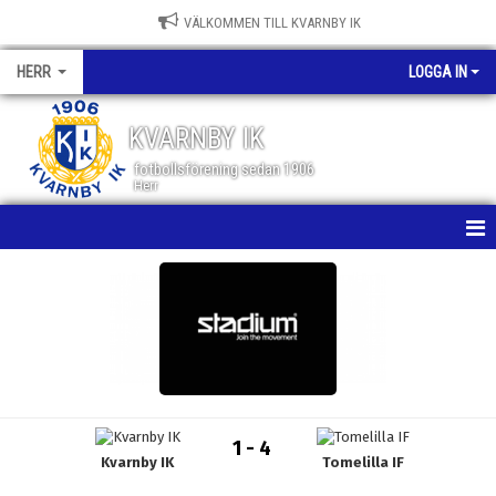
VÄLKOMMEN TILL KVARNBY IK
HERR
LOGGA IN
KVARNBY IK
fotbollsförening sedan 1906
Herr
HEM
NYHETER
KALENDER
MATCHER
1 - 4
Kvarnby IK
Tomelilla IF
TRUPPEN