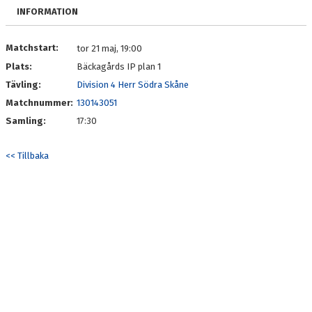
OM LAGET
INFORMATION
BILDGALLERI
Matchstart:
tor 21 maj, 19:00
Plats:
Bäckagårds IP plan 1
DOKUMENT
Tävling:
Division 4 Herr Södra Skåne
KONTAKT
Matchnummer:
130143051
Samling:
17:30
<< Tillbaka