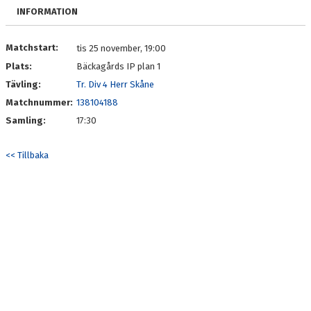
OM LAGET
INFORMATION
BILDGALLERI
Matchstart:
tis 25 november, 19:00
Plats:
Bäckagårds IP plan 1
DOKUMENT
Tävling:
Tr. Div 4 Herr Skåne
KONTAKT
Matchnummer:
138104188
Samling:
17:30
<< Tillbaka