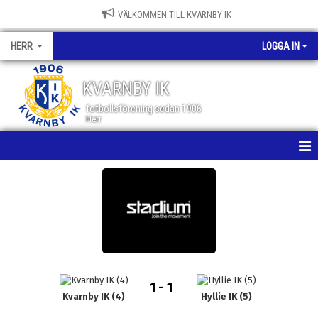
VÄLKOMMEN TILL KVARNBY IK
HERR
LOGGA IN
KVARNBY IK
fotbollsförening sedan 1906
Herr
HEM
NYHETER
KALENDER
MATCHER
1 - 1
Kvarnby IK (4)
Hyllie IK (5)
TRUPPEN