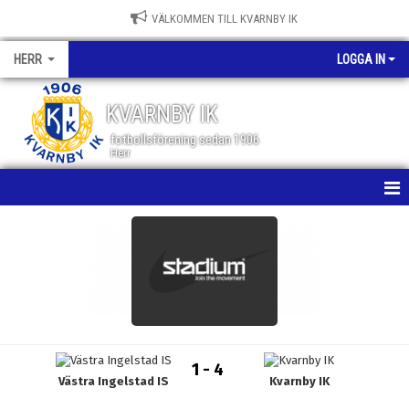
VÄLKOMMEN TILL KVARNBY IK
HERR
LOGGA IN
KVARNBY IK
fotbollsförening sedan 1906
Herr
HEM
NYHETER
KALENDER
MATCHER
1 - 4
Västra Ingelstad IS
Kvarnby IK
TRUPPEN