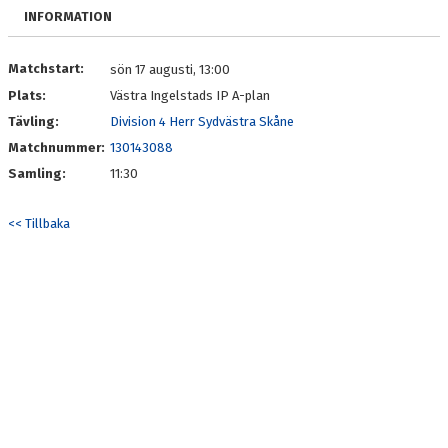
OM LAGET
INFORMATION
BILDGALLERI
Matchstart:
sön 17 augusti, 13:00
Plats:
Västra Ingelstads IP A-plan
DOKUMENT
Tävling:
Division 4 Herr Sydvästra Skåne
KONTAKT
Matchnummer:
130143088
Samling:
11:30
<< Tillbaka