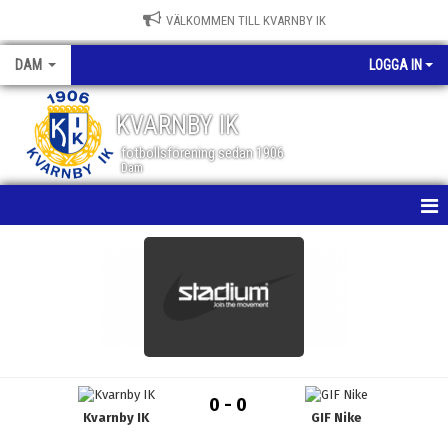
VÄLKOMMEN TILL KVARNBY IK
DAM
LOGGA IN
KVARNBY IK
fotbollsförening sedan 1906
Dam
HEM
NYHETER
KALENDER
MATCHER
0 - 0
Kvarnby IK
GIF Nike
TRUPPEN