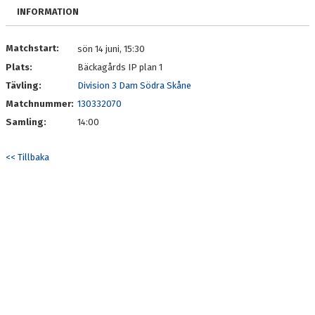
TRÄNING
INFORMATION
BILDGALLERI
Matchstart:
sön 14 juni, 15:30
Plats:
Bäckagårds IP plan 1
KONTAKT
Tävling:
Division 3 Dam Södra Skåne
Matchnummer:
130332070
Samling:
14:00
<< Tillbaka