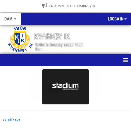
VÄLKOMMEN TILL KVARNBY IK
DAM
LOGGA IN
KVARNBY IK
fotbollsförening sedan 1906
Dam
HEM
NYHETER
KALENDER
MATCHER
<< Tillbaka
TRUPPEN