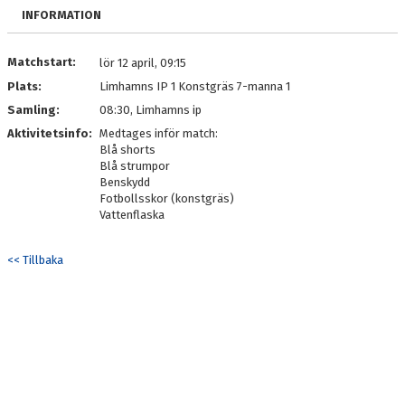
TRUPPEN
INFORMATION
KONTAKT
Matchstart:
lör 12 april, 09:15
Plats:
Limhamns IP 1 Konstgräs 7-manna 1
Samling:
08:30, Limhamns ip
Aktivitetsinfo:
Medtages inför match:
Blå shorts
Blå strumpor
Benskydd
Fotbollsskor (konstgräs)
Vattenflaska
<< Tillbaka