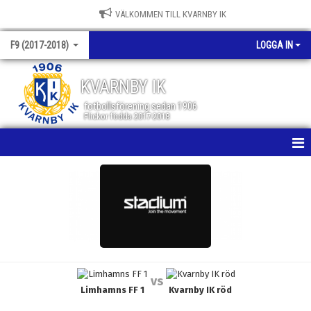
VÄLKOMMEN TILL KVARNBY IK
F9 (2017-2018)
LOGGA IN
KVARNBY IK
fotbollsförening sedan 1906
Flickor födda 2017-2018
HEM
NYHETER
KALENDER
TRÄNING
vs
Limhamns FF 1
Kvarnby IK röd
MATCHER